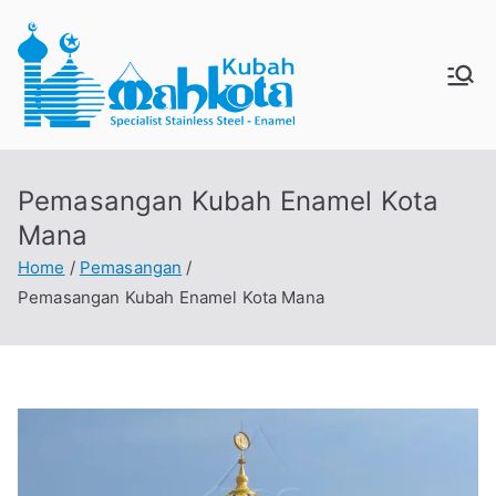
Skip
to
content
MAHKO
Jual Kubah Masjid
Enamel dan Stainless
TAKUBA
Steel
Pemasangan Kubah Enamel Kota
H
Mana
Home
Pemasangan
Pemasangan Kubah Enamel Kota Mana