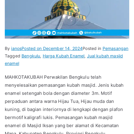
By
ianos
Posted on
December 14, 2024
Posted in
Pemasangan
Tagged
Bengkulu
,
Harga Kubah Enamel
,
Jual kubah masjid
enamel
MAHKOTAKUBAH Perwakilan Bengkulu telah
menyelesaikan pemasangan kubah masjid. Jenis kubah
enamel setengah bola dengan diameter 3m. Motif
perpaduan antara warna Hijau Tua, Hijau muda dan
kuning, di bagian interiornya di lengkapi dengan plafon
bermotif kaligrafi lukis. Pemasangan kubah masjid
enamel di Masjid Iksan yang ber alamat di Kecamatan
Mana, Kabupaten Bengkulu, Provinsi Bengkulu.