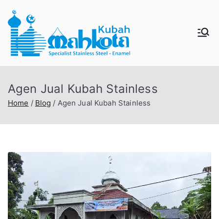
Skip
to
content
MAHKO
Jual Kubah Masjid
Enamel dan Stainless
TAKUBA
Steel
Agen Jual Kubah Stainless
H
Home
Blog
Agen Jual Kubah Stainless