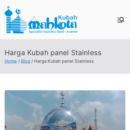
Skip
to
content
MAHKO
Jual Kubah Masjid
Enamel dan Stainless
TAKUBA
Steel
Harga Kubah panel Stainless
H
Home
Blog
Harga Kubah panel Stainless