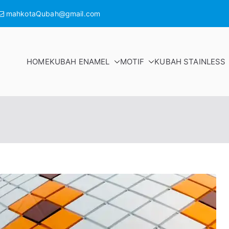
mahkotaQubah@gmail.com
HOME
KUBAH ENAMEL
MOTIF
KUBAH STAINLESS
KOTAKUBAH
sjid Enamel dan Stainless Steel