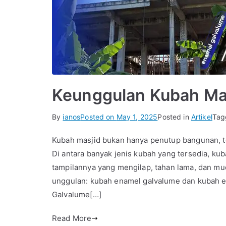
Keunggulan Kubah Ma
By
ianos
Posted on
May 1, 2025
Posted in
Artikel
Ta
Kubah masjid bukan hanya penutup bangunan, tet
Di antara banyak jenis kubah yang tersedia, ku
tampilannya yang mengilap, tahan lama, dan m
unggulan: kubah enamel galvalume dan kubah en
Galvalume[…]
Read More