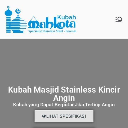
MAHKO
Jual Kubah Masjid
Enamel dan Stainless
TAKUBA
Steel
H
Kubah Masjid Stainless Kincir
Angin
Kubah yang Dapat Berputar Jika Tertiup Angin
LIHAT SPESIFIKASI