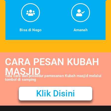
Bisa di Nego
Amanah
CARA PESAN KUBAH
MASJID
Tata cara dan prosedur pemesanan Kubah masjid melalui
tombol di samping
Klik Disini