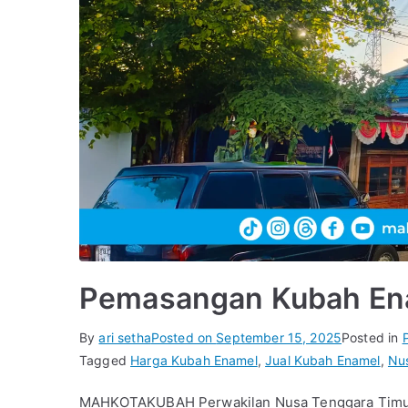
Pemasangan Kubah Ena
By
ari setha
Posted on
September 15, 2025
Posted in
Tagged
Harga Kubah Enamel
,
Jual Kubah Enamel
,
Nu
MAHKOTAKUBAH Perwakilan Nusa Tenggara Timur 