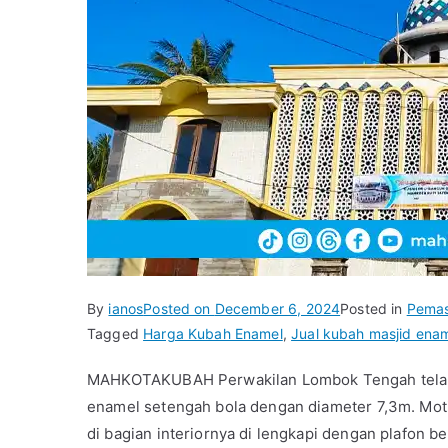
By
ianos
Posted on
December 6, 2024
Posted in
Pema
Tagged
Harga Kubah Enamel
,
Jual kubah masjid ena
MAHKOTAKUBAH Perwakilan Lombok Tengah telah 
enamel setengah bola dengan diameter 7,3m. Moti
di bagian interiornya di lengkapi dengan plafon b