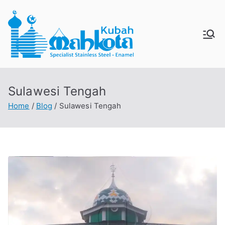
Skip
to
content
MAHKO
Jual Kubah Masjid
Enamel dan Stainless
TAKUBA
Steel
Sulawesi Tengah
H
Home
Blog
Sulawesi Tengah