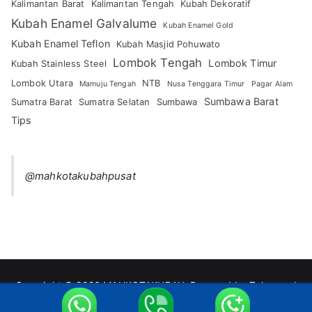
Kalimantan Barat
Kalimantan Tengah
Kubah Dekoratif
Kubah Enamel Galvalume
Kubah Enamel Gold
Kubah Enamel Teflon
Kubah Masjid Pohuwato
Lombok Tengah
Lombok Timur
Kubah Stainless Steel
Lombok Utara
NTB
Mamuju Tengah
Nusa Tenggara Timur
Pagar Alam
Sumbawa Barat
Sumatra Barat
Sumatra Selatan
Sumbawa
Tips
@mahkotakubahpusat
Copyright © 2026
MAHKOTAKUBAH
. Powered by
Zakra
and
WordPress
.