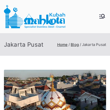
Skip
to
content
MAHKO
Jual Kubah Masjid
Enamel dan Stainless
TAKUBA
Steel
Jakarta Pusat
Home
Blog
Jakarta Pusat
H