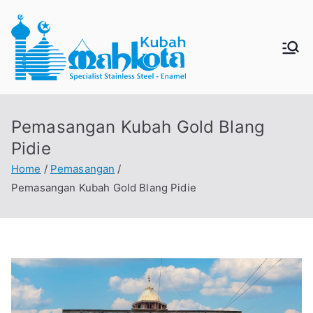
MAHKO
Jual Kubah Masjid
Enamel dan Stainless
TAKUBA
Steel
Pemasangan Kubah Gold Blang
H
Pidie
Home
Pemasangan
Pemasangan Kubah Gold Blang Pidie