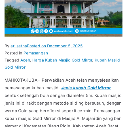
By
ari setha
Posted on
December 5, 2025
Posted in
Pemasangan
Tagged
Aceh
,
Harga Kubah Masjid Gold Mirror
,
Kubah Masjid
Gold Mirror
MAHKOTAKUBAH Perwakilan Aceh telah menyelesaikan
pemasangan kubah masjid.
Jenis kubah Gold Mirror
bentuk setengah bola dengan diameter 5m. Kubah masjid
jenis ini di rakit dengan metode sliding bersusun, dengan
warna Gold yang berefleksi seperti cermin. Pemasangan
kubah masjid Gold Mirror di Masjid Al Mujahidin yang ber
alamat di Kecamatan Blang Pidie, Kabupaten Aceh Barat