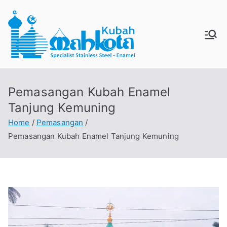
Skip
to
content
MAHKO
Jual Kubah Masjid
Enamel dan Stainless
TAKUBA
Steel
Pemasangan Kubah Enamel
H
Tanjung Kemuning
Home
Pemasangan
Pemasangan Kubah Enamel Tanjung Kemuning