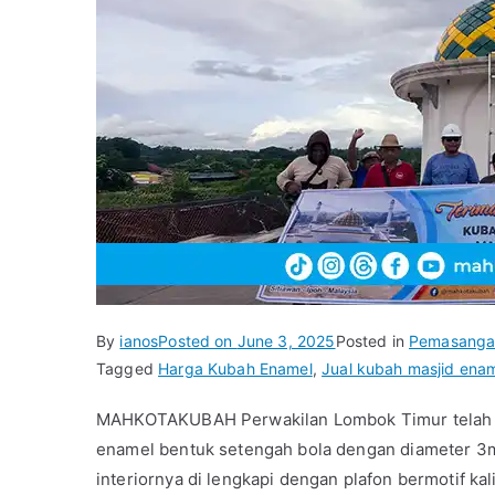
By
ianos
Posted on
June 3, 2025
Posted in
Pemasanga
Tagged
Harga Kubah Enamel
,
Jual kubah masjid ena
MAHKOTAKUBAH Perwakilan Lombok Timur telah m
enamel bentuk setengah bola dengan diameter 3m.
interiornya di lengkapi dengan plafon bermotif ka