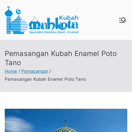
MAHKO
Jual Kubah Masjid
Enamel dan Stainless
TAKUBA
Steel
Pemasangan Kubah Enamel Poto
H
Tano
Home
Pemasangan
Pemasangan Kubah Enamel Poto Tano