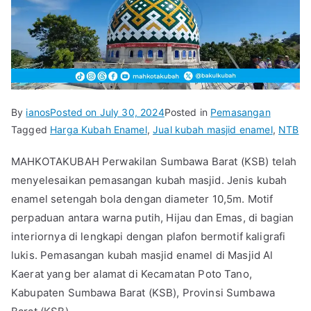
By
ianos
Posted on
July 30, 2024
Posted in
Pemasangan
Tagged
Harga Kubah Enamel
,
Jual kubah masjid enamel
,
NTB
MAHKOTAKUBAH Perwakilan Sumbawa Barat (KSB) telah
menyelesaikan pemasangan kubah masjid. Jenis kubah
enamel setengah bola dengan diameter 10,5m. Motif
perpaduan antara warna putih, Hijau dan Emas, di bagian
interiornya di lengkapi dengan plafon bermotif kaligrafi
lukis. Pemasangan kubah masjid enamel di Masjid Al
Kaerat yang ber alamat di Kecamatan Poto Tano,
Kabupaten Sumbawa Barat (KSB), Provinsi Sumbawa