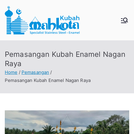
MAHKO
Jual Kubah Masjid
Enamel dan Stainless
TAKUBA
Steel
Pemasangan Kubah Enamel Nagan
H
Raya
Home
Pemasangan
Pemasangan Kubah Enamel Nagan Raya