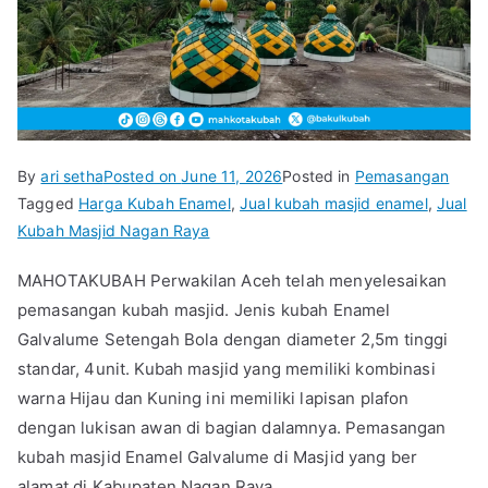
By
ari setha
Posted on
June 11, 2026
Posted in
Pemasangan
Tagged
Harga Kubah Enamel
,
Jual kubah masjid enamel
,
Jual
Kubah Masjid Nagan Raya
MAHOTAKUBAH Perwakilan Aceh telah menyelesaikan
pemasangan kubah masjid. Jenis kubah Enamel
Galvalume Setengah Bola dengan diameter 2,5m tinggi
standar, 4unit. Kubah masjid yang memiliki kombinasi
warna Hijau dan Kuning ini memiliki lapisan plafon
dengan lukisan awan di bagian dalamnya. Pemasangan
kubah masjid Enamel Galvalume di Masjid yang ber
alamat di Kabupaten Nagan Raya