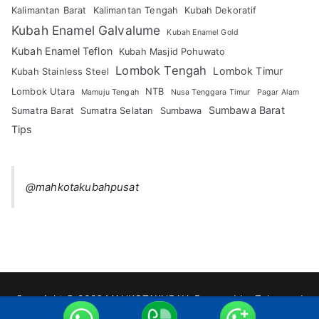
Kalimantan Barat
Kalimantan Tengah
Kubah Dekoratif
Kubah Enamel Galvalume
Kubah Enamel Gold
Kubah Enamel Teflon
Kubah Masjid Pohuwato
Lombok Tengah
Lombok Timur
Kubah Stainless Steel
Lombok Utara
NTB
Mamuju Tengah
Nusa Tenggara Timur
Pagar Alam
Sumbawa Barat
Sumatra Barat
Sumatra Selatan
Sumbawa
Tips
@mahkotakubahpusat
Copyright © 2026
MAHKOTAKUBAH
. Powered by
Zakra
and
WordPress
.