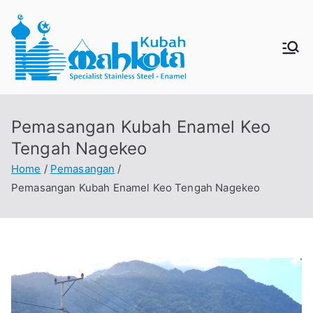
MAHKO
Jual Kubah Masjid
Enamel dan Stainless
TAKUBA
Steel
Pemasangan Kubah Enamel Keo
H
Tengah Nagekeo
Home
Pemasangan
Pemasangan Kubah Enamel Keo Tengah Nagekeo