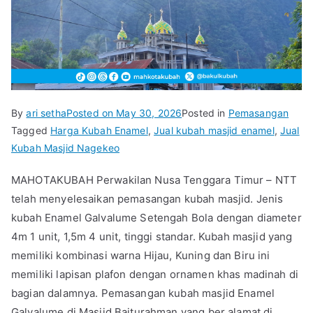
By
ari setha
Posted on
May 30, 2026
Posted in
Pemasangan
Tagged
Harga Kubah Enamel
,
Jual kubah masjid enamel
,
Jual
Kubah Masjid Nagekeo
MAHOTAKUBAH Perwakilan Nusa Tenggara Timur – NTT
telah menyelesaikan pemasangan kubah masjid. Jenis
kubah Enamel Galvalume Setengah Bola dengan diameter
4m 1 unit, 1,5m 4 unit, tinggi standar. Kubah masjid yang
memiliki kombinasi warna Hijau, Kuning dan Biru ini
memiliki lapisan plafon dengan ornamen khas madinah di
bagian dalamnya. Pemasangan kubah masjid Enamel
Galvalume di Masjid Baiturahman yang ber alamat di