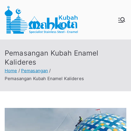
Skip
to
content
MAHKO
Jual Kubah Masjid
Enamel dan Stainless
TAKUBA
Steel
Pemasangan Kubah Enamel
H
Kalideres
Home
Pemasangan
Pemasangan Kubah Enamel Kalideres