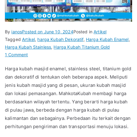
By
ianos
Posted on
June 10, 2024
Posted in
Artikel
Tagged
Artikel
,
harga Kubah Dekoratif
,
Harga Kubah Enamel
,
Harga Kubah Stainless
,
Harga Kubah Titanium Gold
on
1 Comment
Harga
Harga kubah masjid enamel, stainless steel, titanium gold
Kubah
dan dekoratif di tentukan oleh beberapa aspek. Meliputi
Masjid
jenis kubah masjid yang di pesan, ukuran kubah masjid
dan lokasi pemasangan. MahkotaKubah membagi harga
berdasarkan wilayah tertentu. Yang berarti harga kubah
di pulau jawa, berbeda dengan harga kubah di pulau
kalimantan dan sebagainya. Perbedaan itu terkait dengan
perhitungan pengiriman dan transportasi menuju lokasi.