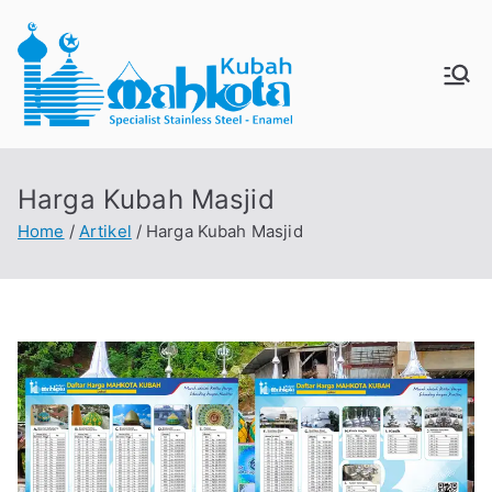
Skip
to
content
MAHKO
Jual Kubah Masjid
Enamel dan Stainless
TAKUBA
Steel
Harga Kubah Masjid
H
Home
Artikel
Harga Kubah Masjid